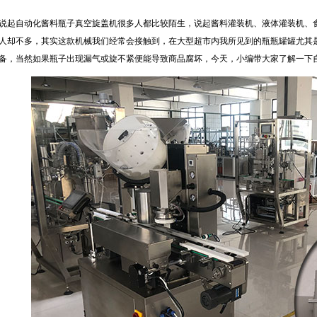
自动化酱料瓶子真空旋盖机很多人都比较陌生，说起酱料灌装机、液体灌装机、食
人却不多，其实这款机械我们经常会接触到，在大型超市内我所见到的瓶瓶罐罐尤其
备，当然如果瓶子出现漏气或旋不紧便能导致商品腐坏，今天，小编带大家了解一下