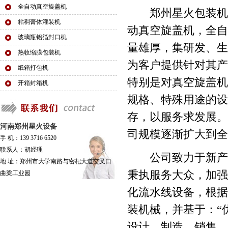
全自动真空旋盖机
郑州星火包装机械有
粘稠膏体灌装机
动真空旋盖机，全自
玻璃瓶铝箔封口机
量雄厚，集研发、生
热收缩膜包装机
为客户提供针对其产
纸箱打包机
特别是对真空旋盖机
开箱封箱机
规格、特殊用途的设
存，以服务求发展。
河南郑州星火设备
司规模逐渐扩大到全
手 机：139 3716 6520
联系人：胡经理
公司致力于新产品
地 址：郑州市大学南路与密杞大道交叉口
秉执服务大众，加强
曲梁工业园
化流水线设备，根据
装机械，并基于：“
设计、制造、销售，